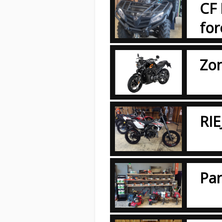
CF
for
Zon
RI
Par