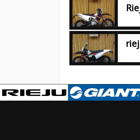
Rie
rie