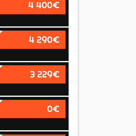
4 400€
4 290€
3 229€
0€