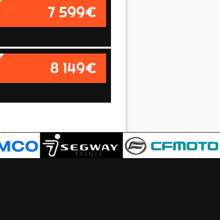
7 599€
8 149€