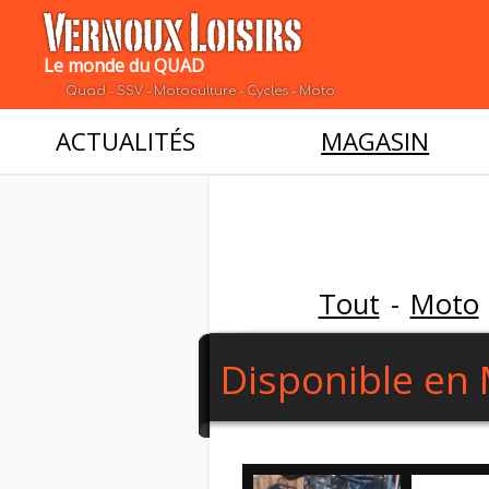
Vernoux Loisirs
Le monde du QUAD
Quad - SSV - Motoculture - Cycles - Moto
ACTUALITÉS
MAGASIN
Tout
-
Moto
Disponible en